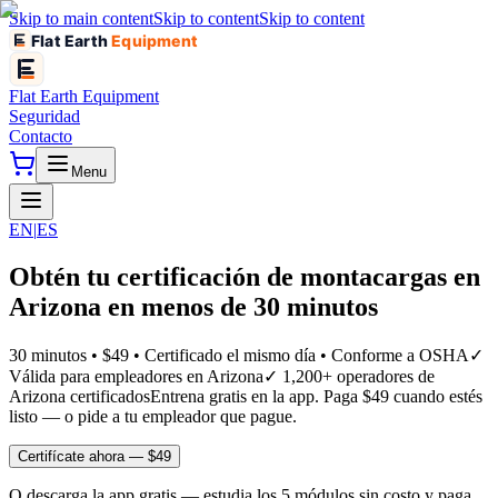
Skip to main content
Skip to content
Skip to content
Flat Earth
Equipment
Flat Earth
Equipment
Seguridad
Contacto
Menu
EN
|
ES
Obtén tu certificación de montacargas en
Arizona en menos de 30 minutos
30 minutos • $49 • Certificado el mismo día • Conforme a OSHA
✓
Válida para empleadores en Arizona
✓
1,200+ operadores de
Arizona certificados
Entrena gratis en la app. Paga $49 cuando estés
listo — o pide a tu empleador que pague.
Certifícate ahora — $49
O descarga la app gratis — estudia los 5 módulos sin costo y paga