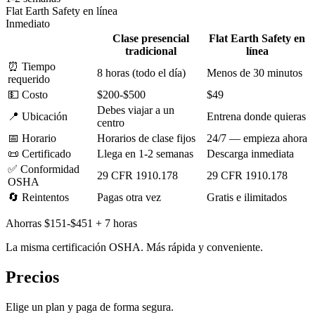
Flat Earth Safety en línea
Inmediato
Clase presencial
Flat Earth Safety en
tradicional
línea
⏰
Tiempo
8 horas (todo el día)
Menos de 30 minutos
requerido
💵
Costo
$200-$500
$49
Debes viajar a un
📍
Ubicación
Entrena donde quieras
centro
📅
Horario
Horarios de clase fijos
24/7 — empieza ahora
📜
Certificado
Llega en 1-2 semanas
Descarga inmediata
✅
Conformidad
29 CFR 1910.178
29 CFR 1910.178
OSHA
🔄
Reintentos
Pagas otra vez
Gratis e ilimitados
Ahorras $151-$451 + 7 horas
La misma certificación OSHA. Más rápida y conveniente.
Precios
Elige un plan y paga de forma segura.